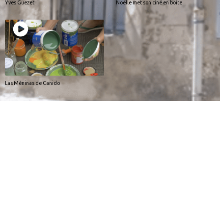
Yves Guezet
Noëlle met son ciné en boite
Las Méninas de Canido