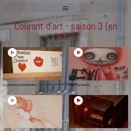
Courant d'art - saison 3 (en
cours)
La potière de Sommière
Hey ! Le dessin