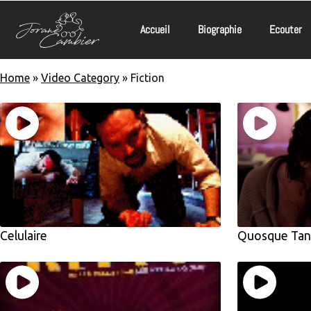
Accueil
Biographie
Ecouter
Home
»
Video Category
»
Fiction
Celulaire
Quosque Tand