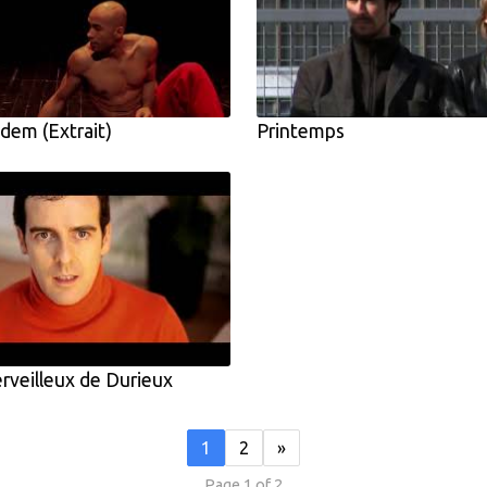
em (Extrait)
Printemps
veilleux de Durieux
1
2
»
Page 1 of 2